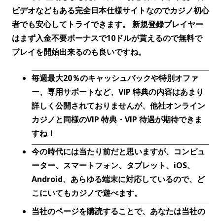
ビデオなどもある完全日本仕様サイトなのでカジノ初心
者でも安心してトライできます。 新規登録プレイヤー
はまず入金不要ボーナスで10ドルが貰えるので無料で
プレイを開始出来るのも良いですね。
毎週最大20％のキャッシュバックや特別オファ
ー、専用サポートなど、VIP 特典の内容はあまり
詳しく公開されておりませんが、他社オンライン
カジノと同様のVIP 特典・VIP 待遇が期待できま
すね！
今の時代には当たり前だと思いますが、コンピュ
ーター、スマートフォン、タブレット、iOS、
Android、あらゆる端末に対応しているので、ど
こにいてもカジノで遊べます。
当社のページを購読することで、あなたは当社の