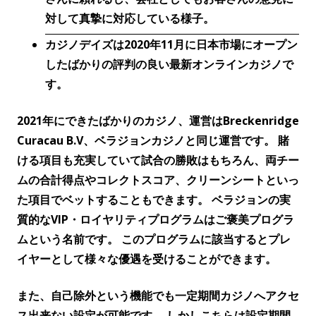
対して真摯に対応している様子。
カジノデイズは2020年11月に日本市場にオープン
したばかりの評判の良い最新オンラインカジノで
す。
2021年にできたばかりのカジノ、運営はBreckenridge
Curacau B.V、ベラジョンカジノと同じ運営です。 賭
ける項目も充実していて試合の勝敗はもちろん、両チー
ムの合計得点やコレクトスコア、クリーンシートといっ
た項目でベットすることもできます。 ベラジョンの実
質的なVIP・ロイヤリティプログラムはご褒美プログラ
ムという名前です。 このプログラムに該当するとプレ
イヤーとして様々な優遇を受けることができます。
また、自己除外という機能でも一定期間カジノへアクセ
ス出来ない設定が可能です。 しかしこちらは設定期間