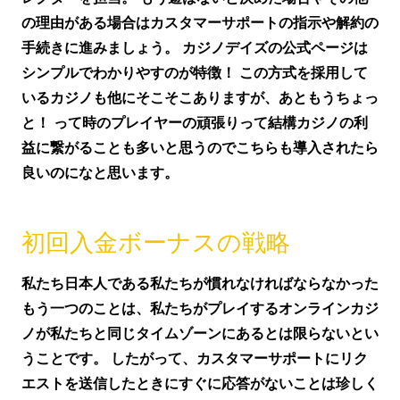
の理由がある場合はカスタマーサポートの指示や解約の
手続きに進みましょう。 カジノデイズの公式ページは
シンプルでわかりやすのが特徴！ この方式を採用して
いるカジノも他にそこそこありますが、あともうちょっ
と！ って時のプレイヤーの頑張りって結構カジノの利
益に繋がることも多いと思うのでこちらも導入されたら
良いのになと思います。
初回入金ボーナスの戦略
私たち日本人である私たちが慣れなければならなかった
もう一つのことは、私たちがプレイするオンラインカジ
ノが私たちと同じタイムゾーンにあるとは限らないとい
うことです。 したがって、カスタマーサポートにリク
エストを送信したときにすぐに応答がないことは珍しく