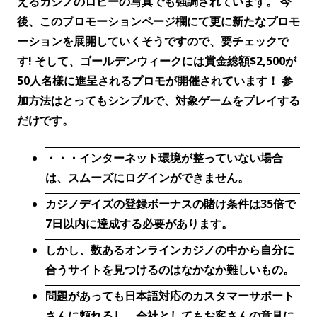
えるカジノのロビーの写真でも強調されています。 今
後、このプロモーションページ欄にて更に新たなプロモ
ーションを展開していくそうですので、要チェックで
す! そして、ゴールデンウィークには賞金総額$2,500が
50人名様に進呈されるプロモが開催されています！ 参
加方法はとってもシンプルで、対象ゲームをプレイする
だけです。
・・・インターネット環境が整っていない場合
は、スムーズにログインができません。
カジノデイズの登録ボーナスの賭け条件は35倍で
7日以内に達成する必要があります。
しかし、数あるオンラインカジノの中から自分に
合うサイトを見つけるのはなかなか難しいもの。
問題があっても日本語対応のカスタマーサポート
さんに頼れるし、会社としてもお客さんの意見に