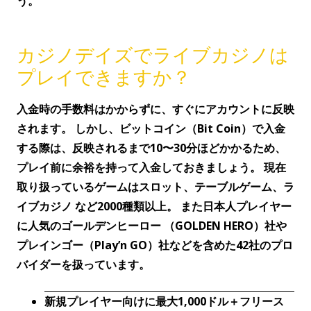
う。
カジノデイズでライブカジノは
プレイできますか？
入金時の手数料はかからずに、すぐにアカウントに反映
されます。 しかし、ビットコイン（Bit Coin）で入金
する際は、反映されるまで10〜30分ほどかかるため、
プレイ前に余裕を持って入金しておきましょう。 現在
取り扱っているゲームはスロット、テーブルゲーム、ラ
イブカジノ など2000種類以上。 また日本人プレイヤー
に人気のゴールデンヒーロー （GOLDEN HERO）社や
プレインゴー（Play’n GO）社などを含めた42社のプロ
バイダーを扱っています。
新規プレイヤー向けに最大1,000ドル＋フリース