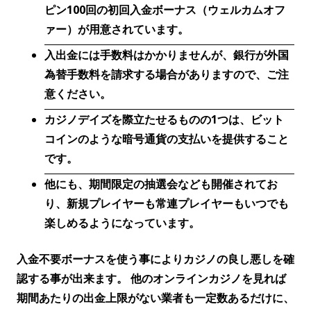
ピン100回の初回入金ボーナス（ウェルカムオフ
ァー）が用意されています。
入出金には手数料はかかりませんが、銀行が外国
為替手数料を請求する場合がありますので、ご注
意ください。
カジノデイズを際立たせるものの1つは、ビット
コインのような暗号通貨の支払いを提供すること
です。
他にも、期間限定の抽選会なども開催されてお
り、新規プレイヤーも常連プレイヤーもいつでも
楽しめるようになっています。
入金不要ボーナスを使う事によりカジノの良し悪しを確
認する事が出来ます。 他のオンラインカジノを見れば
期間あたりの出金上限がない業者も一定数あるだけに、