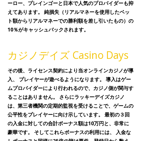
ーロー、プレインゴーと日本で人気のプロバイダーも抑
えてあります。 純損失（リアルマネーを使用したベッ
ト額からリアルマネーでの勝利額を差し引いたもの）の
10％がキャッシュバックされます。
カジノデイズ Casino Days
その後、ライセンス契約により当オンラインカジノが導
入、 プレイヤーが遊べるようになります。 導入はゲー
ムプロバイダーにより行われるので、カジノ側が関与す
ることはありません。 さらにラッキーデイズカジノ
は、第三者機関の定期的監視を受けることで、ゲームの
公平性をプレイヤーに向け示しています。 最初の３回
の入金に対しての合計ボーナス額は10万円と、非常に
豪華です。 そしてこれらボーナスの利用には、 入金な